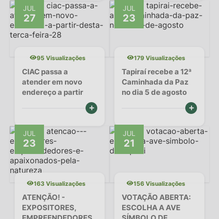
Galeria de Vídeos
JUL
JUL
27
23
Secretarias
Projetos
95 Visualizações
179 Visualizações
Contas Públicas
CIAC passa a
Tapiraí recebe a 12ª
atender em novo
Caminhada da Paz
Licitações
endereço a partir
no dia 5 de agosto
desta terça-feira
Concursos
VER MAIS
VER MAIS
(28)
Links
JUL
JUL
23
21
Telefones Úteis
Emprega
163 Visualizações
156 Visualizações
Jornal
ATENÇÃO! -
VOTAÇÃO ABERTA:
EXPOSITORES,
ESCOLHA A AVE
Agenda
EMPREENDEDORES
SÍMBOLO DE