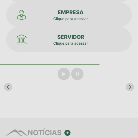
Legislação
EMPRESA
Carta de Serviços
Clique para acessar
Transparência
SERVIDOR
Turismo
Clique para acessar
Portal de Leis
Perguntas Frequentes
Radar TP
Controle Interno
Defesa Civil
Ouvidoria
Hotsites
NOTÍCIAS
VER MAIS