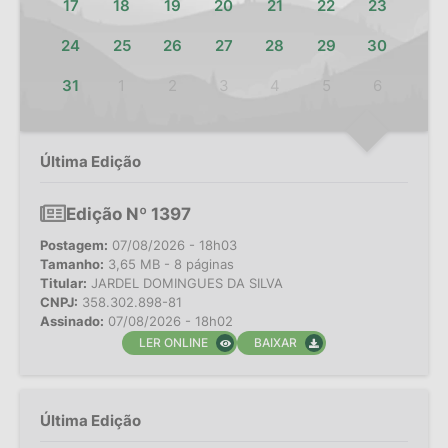
17
18
19
20
21
22
23
24
25
26
27
28
29
30
31
1
2
3
4
5
6
Última Edição
Edição Nº 1397
Postagem:
07/08/2026 - 18h03
Tamanho:
3,65 MB - 8 páginas
Titular:
JARDEL DOMINGUES DA SILVA
CNPJ:
358.302.898-81
Assinado:
07/08/2026 - 18h02
LER ONLINE
BAIXAR
Última Edição