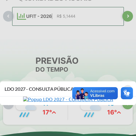
UFIT - 2026
R$ 5,1444
PREVISÃO
DO TEMPO
×
LDO 2027 - CONSULTA PÚBLICA
SEG - 10/08
TER - 11/08
11°
10°
17°
16°