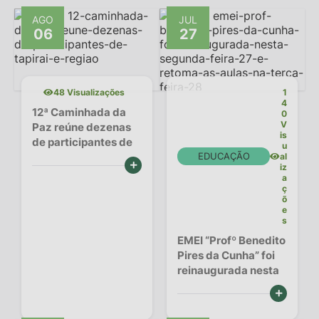
IPTU PREMIADO
AGO
JUL
06
27
LGPD
Webmail
ITR
48 Visualizações
1
4
12ª Caminhada da
0
A Prefeitura
V
Paz reúne dezenas
is
de participantes de
u
Imprensa
Tapiraí e região
EDUCAÇÃO
al
VER MAIS
iz
a
Nota Fiscal Eletrônica - Emissor Nacional
ç
õ
Serviços Online
e
s
Galeria de Fotos
EMEI “Profº Benedito
Pires da Cunha” foi
Audiências Públicas
reinaugurada nesta
segunda-feira (27)...
VER MAIS
Arquivos para Download