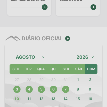
E APAIXONADOS
TAPIRAÍ!
SIC
VER MAIS
VER MAIS
PELA NATUREZA!
Diário Oficial
Notícias
Contato
DIÁRIO OFICIAL
VER MAIS
SEG
TER
QUA
QUI
SEX
SÁB
DOM
27
28
29
30
31
1
2
3
4
5
6
7
8
9
10
11
12
13
14
15
16