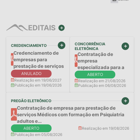
EDITAIS
VER MAIS
CONCORRÊNCIA
CREDENCIAMENTO
VER MAIS
VER MAIS
ELETRÔNICA
Credenciamento de
Contratação de
empresas para
empresa
prestação de serviços
especializada para a
de roçada manual,
ANULADO
execução da obra de
ABERTO
roçada mecanizada e
construção do
Realização em 19/06/2027
Realização em 21/08/2026
capina...
Publicação em 19/06/2026
Publicação em 06/08/2026
Receptivo no
Mirante...
PREGÃO ELETRÔNICO
VER MAIS
Contratação de empresa para prestação de
serviços Médicos com formação em Psiquiatria
adultos e...
ABERTO
Realização em 19/08/2026
Publicação em 05/08/2026